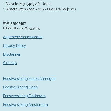
1
* Bosveld 613, 5403 AR, Uden
4
* Bijsterhuizen 4019 - 016 -
6604 LW Wijchen
2
8
KvK 52502457
5
BTW NL001763239B25
7
1
Algemene Voorwaarden
4
2
Privacy Policy
9
Disclaimer
s
t
Sitemap
e
r
r
Feestversiering kopen Nijmegen
e
n
Feestversiering Uden
Feestversiering Eindhoven
Feestversiering Amsterdam