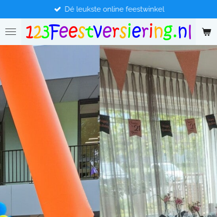
Dé leukste online feestwinkel
Ga
direct
naar
de
hoofdinhoud