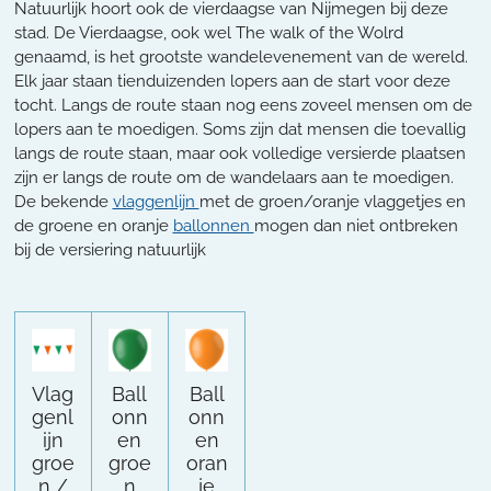
Natuurlijk hoort ook de vierdaagse van Nijmegen bij deze
stad. De Vierdaagse, ook wel The walk of the Wolrd
genaamd, is het grootste wandelevenement van de wereld.
Elk jaar staan tienduizenden lopers aan de start voor deze
tocht. Langs de route staan nog eens zoveel mensen om de
lopers aan te moedigen. Soms zijn dat mensen die toevallig
langs de route staan, maar ook volledige versierde plaatsen
zijn er langs de route om de wandelaars aan te moedigen.
De bekende
vlaggenlijn
met de groen/oranje vlaggetjes en
de groene en oranje
ballonnen
mogen dan niet ontbreken
bij de versiering natuurlijk
Vlag
Ball
Ball
genl
onn
onn
ijn
en
en
groe
groe
oran
n /
n
je