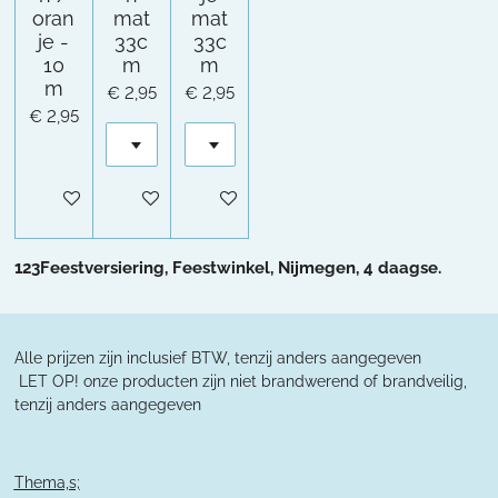
oran
mat
mat
je -
33c
33c
10
m
m
m
€ 2,95
€ 2,95
€ 2,95
In winkelwagen
In winkelwagen
In winkelwagen
123Feestversiering, Feestwinkel, Nijmegen, 4 daagse.
Alle prijzen zijn inclusief BTW, tenzij anders aangegeven
L
ET OP! onze producten zijn niet brandwerend of brandveilig,
tenzij anders aangegeven
Thema,s;