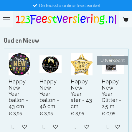
Dé leukste online feestwinkel
Ga
direct
naar
de
hoofdinhoud
Oud en Nieuw
Uitverkocht
Happy
Happy
Happy
Happy
New
New
New
New
Year
Year
Year
Year
ballon -
ballon -
ster - 43
Glitter -
43 cm
46 cm
cm
2.5 m
€ 3,95
€ 3,95
€ 3,95
€ 0,95
In winkelwagen
In winkelwagen
In winkelwagen
Houd mij op 