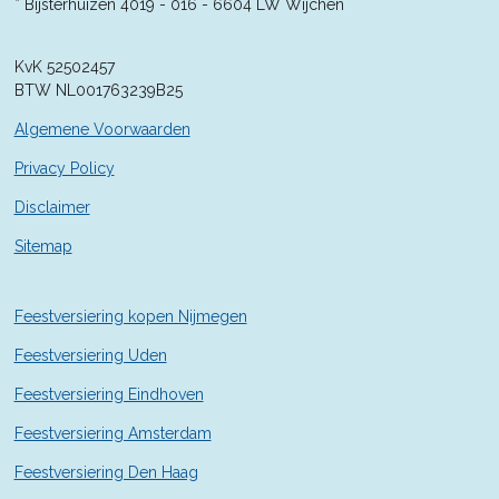
4
* Bijsterhuizen 4019 - 016 -
6604 LW Wijchen
2
8
KvK 52502457
5
BTW NL001763239B25
7
1
Algemene Voorwaarden
4
2
Privacy Policy
9
Disclaimer
s
t
Sitemap
e
r
r
Feestversiering kopen Nijmegen
e
n
Feestversiering Uden
Feestversiering Eindhoven
Feestversiering Amsterdam
Feestversiering Den Haag