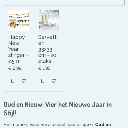
Happy
Servett
New
en
Year
33x33
slinger -
cm - 20
2.5 m
stuks
€ 2,99
€ 1,95
In winkelwagen
In winkelwagen
Oud en Nieuw: Vier het Nieuwe Jaar in
Stijl!
Het moment waar we allemaal naar uitkijken:
Oud en