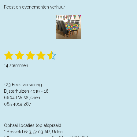
Feest en evenementen verhuur
1
2
3
4
5
S
R
t
a
s
s
s
s
s
e
14 stemmen
t
m
t
t
t
t
t
m
i
e
n
e
e
e
e
e
n
123 Feestversiering
g
r
Bijsterhuizen 4019 - 16
r
r
r
r
:
6604 LW Wijchen
4
r
r
r
r
085 4019 287
.
e
e
e
e
3
5
n
n
n
n
7
Ophaal locaties (op afspraak)
1
* Bosveld 613, 5403 AR, Uden