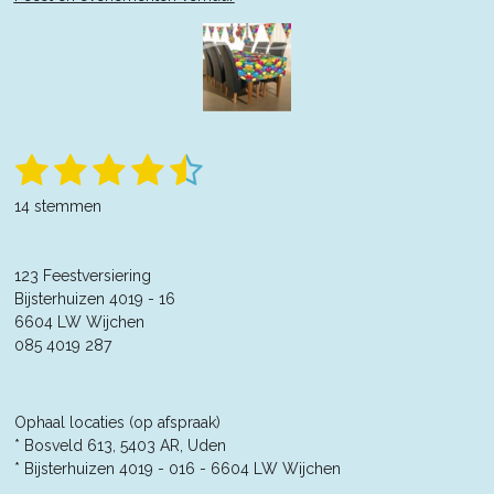
1
2
3
4
5
S
R
t
a
s
s
s
s
s
e
14 stemmen
t
m
t
t
t
t
t
m
i
e
n
e
e
e
e
e
n
123 Feestversiering
g
r
Bijsterhuizen 4019 - 16
r
r
r
r
:
6604 LW Wijchen
4
r
r
r
r
085 4019 287
.
e
e
e
e
3
5
n
n
n
n
7
Ophaal locaties (op afspraak)
1
* Bosveld 613, 5403 AR, Uden
4
* Bijsterhuizen 4019 - 016 -
6604 LW Wijchen
2