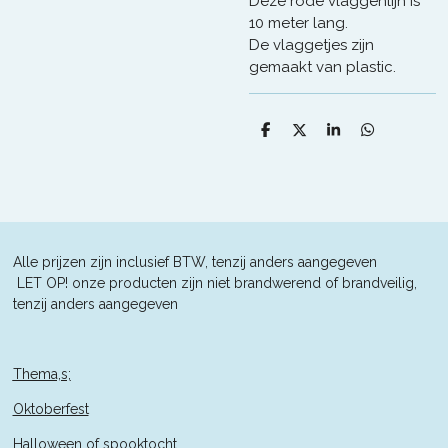
Deze rode vlaggenlijn is
10 meter lang.
De vlaggetjes zijn
gemaakt van plastic.
D
D
S
D
e
e
h
e
l
e
a
l
e
l
r
e
n
e
n
Alle prijzen zijn inclusief BTW, tenzij anders aangegeven
L
ET OP! onze producten zijn niet brandwerend of brandveilig,
tenzij anders aangegeven
Thema,s;
Oktoberfest
Halloween of spooktocht