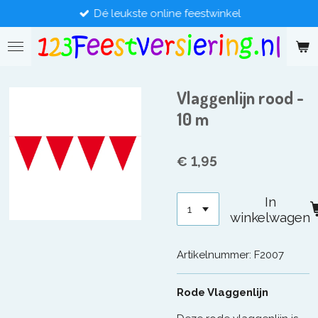
Dé leukste online feestwinkel
Ga
direct
naar
de
hoofdinhoud
Vlaggenlijn rood -
10 m
€ 1,95
In
winkelwagen
Artikelnummer:
F2007
Rode Vlaggenlijn