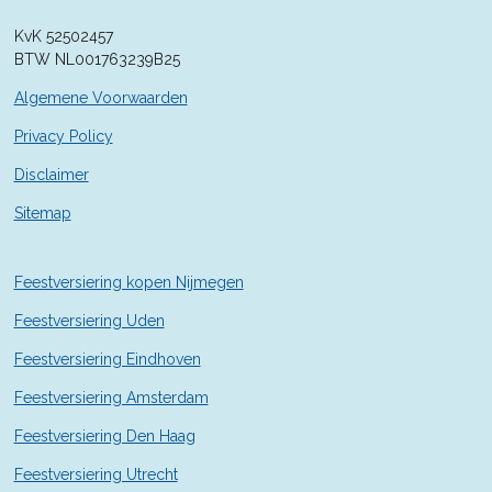
8
KvK 52502457
5
BTW NL001763239B25
7
1
Algemene Voorwaarden
4
2
Privacy Policy
9
Disclaimer
s
t
Sitemap
e
r
r
Feestversiering kopen Nijmegen
e
n
Feestversiering Uden
Feestversiering Eindhoven
Feestversiering Amsterdam
Feestversiering Den Haag
Feestversiering Utrecht