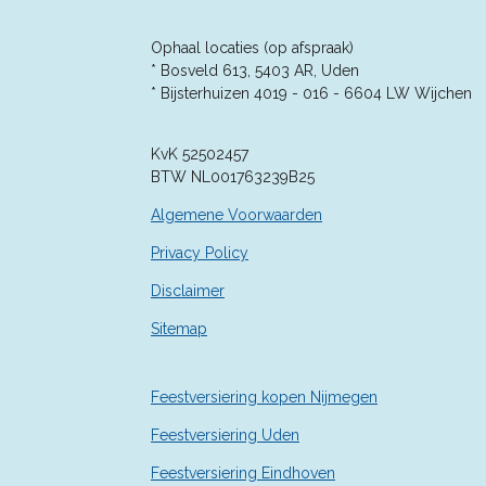
e
e
e
e
5
n
n
n
n
7
Ophaal locaties (op afspraak)
1
* Bosveld 613, 5403 AR, Uden
4
* Bijsterhuizen 4019 - 016 -
6604 LW Wijchen
2
8
KvK 52502457
5
BTW NL001763239B25
7
1
Algemene Voorwaarden
4
2
Privacy Policy
9
Disclaimer
s
t
Sitemap
e
r
r
Feestversiering kopen Nijmegen
e
n
Feestversiering Uden
Feestversiering Eindhoven