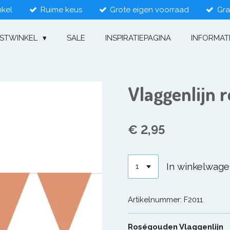
nkel
Ruime keus
Grote eigen voorraad
Gra
ESTWINKEL
SALE
INSPIRATIEPAGINA
INFORMAT
Vlaggenlijn 
€ 2,95
In winkelwag
Artikelnummer:
F2011
Roségouden Vlaggenlijn