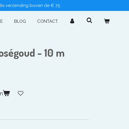
tis verzending boven de € 75
IE
BLOG
CONTACT
roségoud - 10 m
en