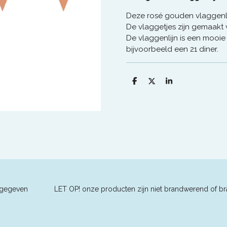
Deze rosé gouden vlaggenlij
De vlaggetjes zijn gemaakt v
De vlaggenlijn is een mooie
bijvoorbeeld een 21 diner.
D
D
S
e
e
h
l
e
a
e
l
r
n
e
ders aangegeven L
ET OP! onze producten zijn niet brandwerend of br