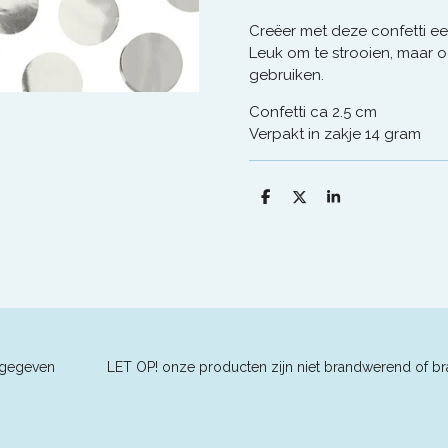
Creëer met deze confetti een 
Leuk om te strooien, maar o
gebruiken.
Confetti ca 2.5 cm
Verpakt in zakje 14 gram
D
D
S
e
e
h
l
e
a
e
l
r
n
e
ders aangegeven L
ET OP! onze producten zijn niet brandwerend of br