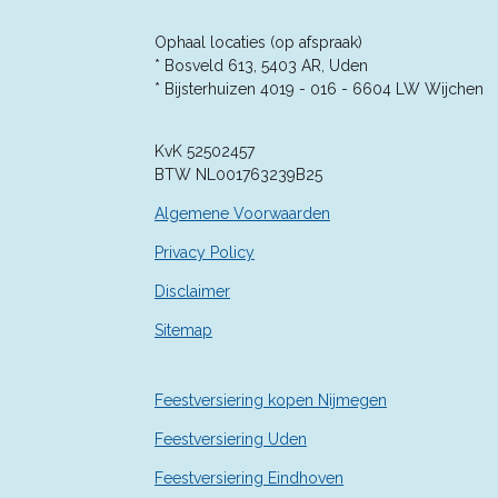
e
e
e
e
5
n
n
n
n
7
Ophaal locaties (op afspraak)
1
* Bosveld 613, 5403 AR, Uden
4
* Bijsterhuizen 4019 - 016 -
6604 LW Wijchen
2
8
KvK 52502457
5
BTW NL001763239B25
7
1
Algemene Voorwaarden
4
2
Privacy Policy
9
Disclaimer
s
t
Sitemap
e
r
r
Feestversiering kopen Nijmegen
e
n
Feestversiering Uden
Feestversiering Eindhoven