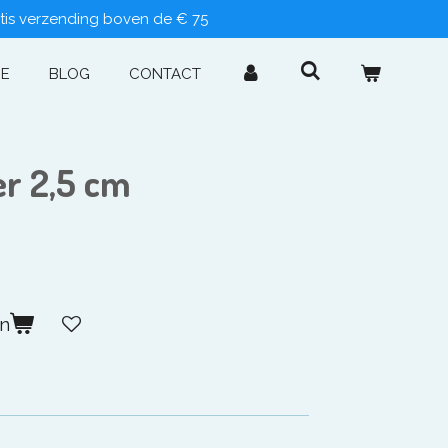
tis verzending boven de € 75
IE
BLOG
CONTACT
er 2,5 cm
en