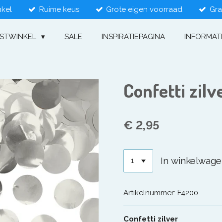
nkel
Ruime keus
Grote eigen voorraad
Gra
ESTWINKEL
SALE
INSPIRATIEPAGINA
INFORMAT
Confetti zilv
€ 2,95
In winkelwag
Artikelnummer:
F4200
Confetti zilver