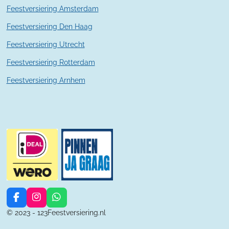
Feestversiering Amsterdam
Feestversiering Den Haag
Feestversiering Utrecht
Feestversiering Rotterdam
Feestversiering Arnhem
F
I
W
a
n
h
© 2023 - 123Feestversiering.nl
c
s
a
e
t
t