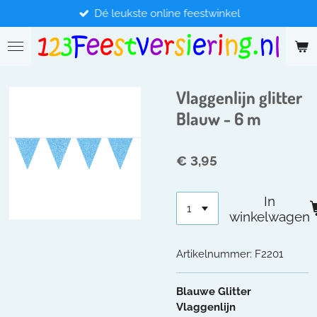
Dé leukste online feestwinkel
Ga
direct
naar
de
hoofdinhoud
Vlaggenlijn glitter
Blauw - 6 m
€ 3,95
In
winkelwagen
Artikelnummer:
F2201
Blauwe Glitter
Vlaggenlijn