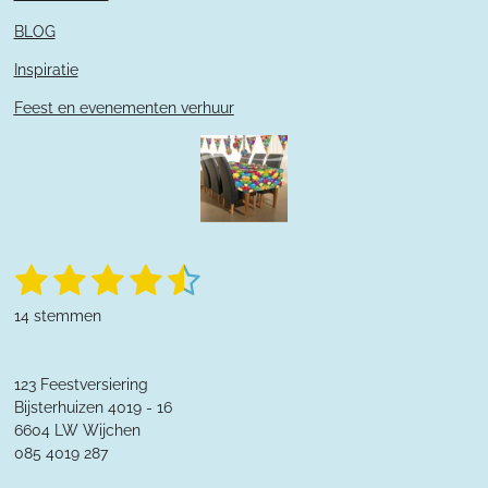
BLOG
Inspiratie
Feest en evenementen verhuur
1
2
3
4
5
S
R
t
a
s
s
s
s
s
e
14 stemmen
t
m
t
t
t
t
t
m
i
e
n
e
e
e
e
e
n
123 Feestversiering
g
r
Bijsterhuizen 4019 - 16
r
r
r
r
:
6604 LW Wijchen
4
r
r
r
r
085 4019 287
.
3