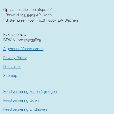
e
e
e
e
5
n
n
n
n
7
Ophaal locaties (op afspraak)
1
* Bosveld 613, 5403 AR, Uden
4
* Bijsterhuizen 4019 - 016 -
6604 LW Wijchen
2
8
KvK 52502457
5
BTW NL001763239B25
7
1
Algemene Voorwaarden
4
2
Privacy Policy
9
Disclaimer
s
t
Sitemap
e
r
r
Feestversiering kopen Nijmegen
e
n
Feestversiering Uden
Feestversiering Eindhoven