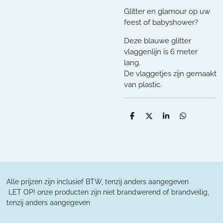
Glitter en glamour op uw
feest of babyshower?
Deze blauwe glitter
vlaggenlijn is 6 meter
lang.
De vlaggetjes zijn gemaakt
van plastic.
D
D
S
D
e
e
h
e
l
e
a
l
e
l
r
e
n
e
n
Alle prijzen zijn inclusief BTW, tenzij anders aangegeven
L
ET OP! onze producten zijn niet brandwerend of brandveilig,
tenzij anders aangegeven