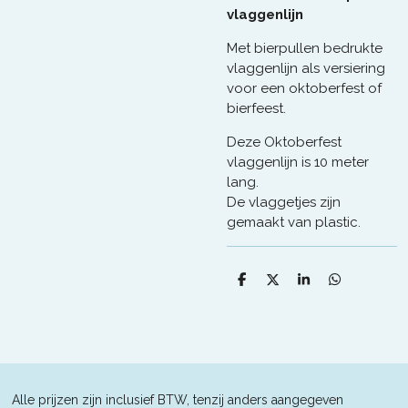
vlaggenlijn
Met bierpullen bedrukte
vlaggenlijn als versiering
voor een oktoberfest of
bierfeest.
Deze Oktoberfest
vlaggenlijn is 10 meter
lang.
De vlaggetjes zijn
gemaakt van plastic.
D
D
S
D
e
e
h
e
l
e
a
l
e
l
r
e
n
e
n
Alle prijzen zijn inclusief BTW, tenzij anders aangegeven