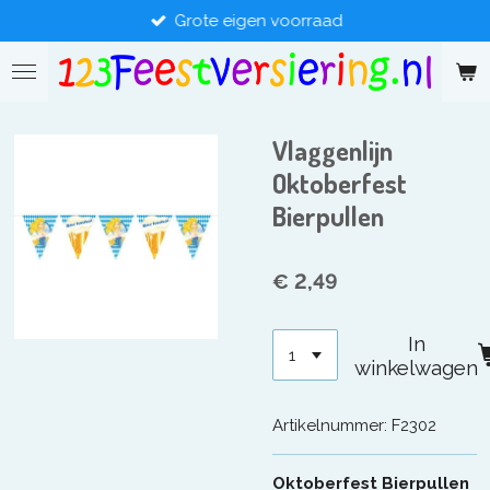
Grote eigen voorraad
Ga
direct
naar
de
hoofdinhoud
Vlaggenlijn
Oktoberfest
Bierpullen
€ 2,49
In
winkelwagen
Artikelnummer:
F2302
Oktoberfest Bierpullen