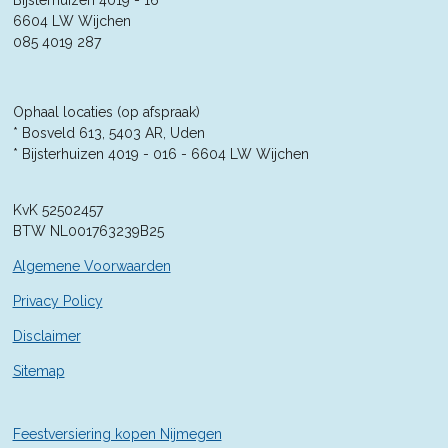
r
Bijsterhuizen 4019 - 16
r
r
r
r
:
6604 LW Wijchen
4
r
r
r
r
085 4019 287
.
e
e
e
e
3
5
n
n
n
n
7
Ophaal locaties (op afspraak)
1
* Bosveld 613, 5403 AR, Uden
4
* Bijsterhuizen 4019 - 016 -
6604 LW Wijchen
2
8
KvK 52502457
5
BTW NL001763239B25
7
1
Algemene Voorwaarden
4
2
Privacy Policy
9
Disclaimer
s
t
Sitemap
e
r
r
Feestversiering kopen Nijmegen
e