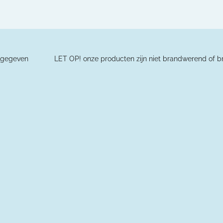
n
e
ders aangegeven L
ET OP! onze producten zijn niet brandwerend of br