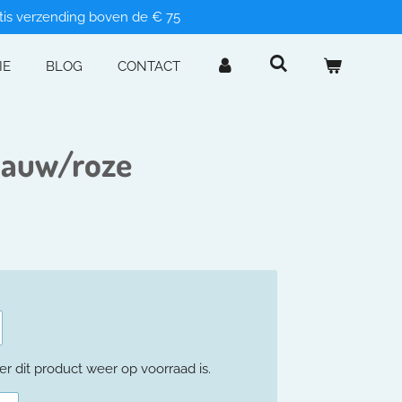
tis verzending boven de € 75
IE
BLOG
CONTACT
blauw/roze
 dit product weer op voorraad is.