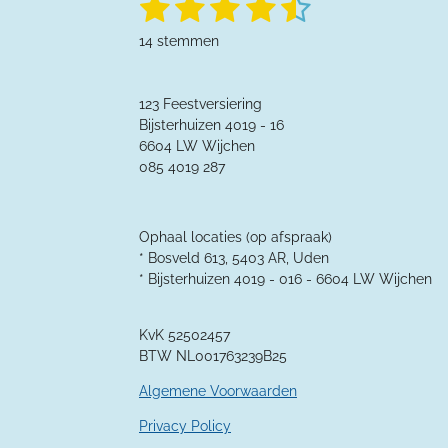
1
2
3
4
5
R
t
a
s
s
s
s
s
e
14 stemmen
t
m
t
t
t
t
t
m
i
e
n
e
e
e
e
e
n
123 Feestversiering
g
r
Bijsterhuizen 4019 - 16
r
r
r
r
:
6604 LW Wijchen
4
r
r
r
r
085 4019 287
.
e
e
e
e
3
5
n
n
n
n
7
Ophaal locaties (op afspraak)
1
* Bosveld 613, 5403 AR, Uden
4
* Bijsterhuizen 4019 - 016 -
6604 LW Wijchen
2
8
KvK 52502457
5
BTW NL001763239B25
7
1
Algemene Voorwaarden
4
2
Privacy Policy
9