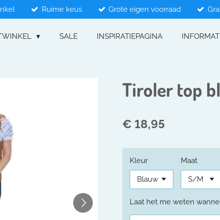
inkel
Ruime keus
Grote eigen voorraad
Gra
TWINKEL
SALE
INSPIRATIEPAGINA
INFORMAT
Tiroler top 
€ 18,95
Kleur
Maat
Laat het me weten wanneer