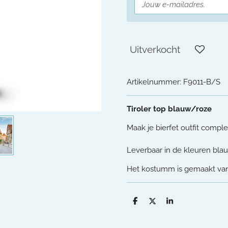
Uitverkocht
Artikelnummer:
F9011-B/S
Tiroler top blauw/roze
Maak je bierfet outfit comple
Leverbaar in de kleuren bla
Het kostumm is gemaakt van
D
D
S
e
e
h
l
e
a
e
l
r