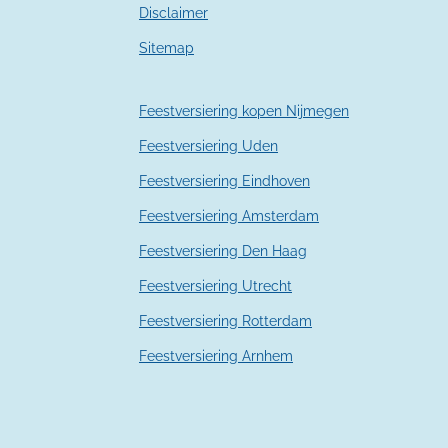
Disclaimer
s
t
Sitemap
e
r
r
Feestversiering kopen Nijmegen
e
n
Feestversiering Uden
Feestversiering Eindhoven
Feestversiering Amsterdam
Feestversiering Den Haag
Feestversiering Utrecht
Feestversiering Rotterdam
Feestversiering Arnhem