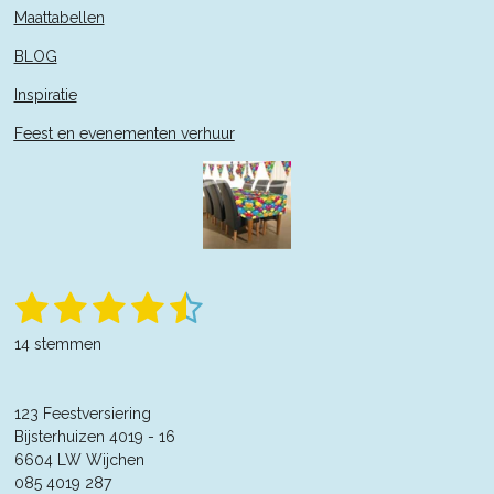
Maattabellen
BLOG
Inspiratie
Feest en evenementen verhuur
1
2
3
4
5
S
R
t
a
s
s
s
s
s
e
14 stemmen
t
m
t
t
t
t
t
m
i
e
n
e
e
e
e
e
n
123 Feestversiering
g
r
Bijsterhuizen 4019 - 16
r
r
r
r
:
6604 LW Wijchen
4
r
r
r
r
085 4019 287
.