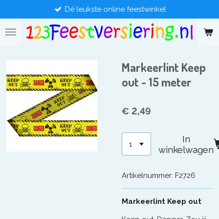
Dé leukste online feestwinkel
Ga
direct
naar
de
hoofdinhoud
Markeerlint Keep
out - 15 meter
€ 2,49
In
winkelwagen
Artikelnummer:
F2726
Markeerlint Keep out