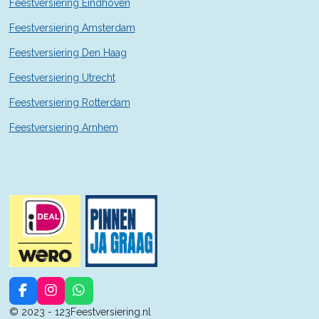
Feestversiering Eindhoven
Feestversiering Amsterdam
Feestversiering Den Haag
Feestversiering Utrecht
Feestversiering Rotterdam
Feestversiering Arnhem
F
I
W
a
n
h
© 2023 - 123Feestversiering.nl