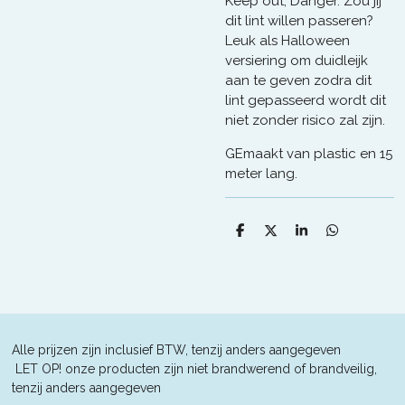
Keep out, Danger. Zou jij
dit lint willen passeren?
Leuk als Halloween
versiering om duidleijk
aan te geven zodra dit
lint gepasseerd wordt dit
niet zonder risico zal zijn.
GEmaakt van plastic en 15
meter lang.
D
D
S
D
e
e
h
e
l
e
a
l
e
l
r
e
n
e
n
Alle prijzen zijn inclusief BTW, tenzij anders aangegeven
L
ET OP! onze producten zijn niet brandwerend of brandveilig,
tenzij anders aangegeven