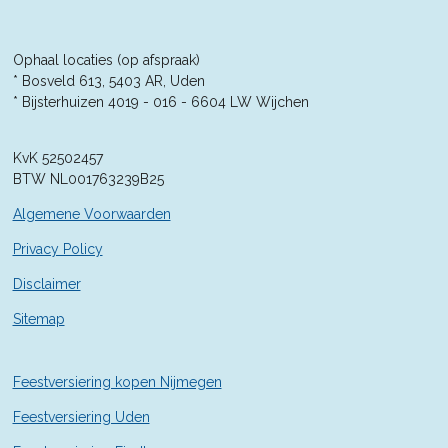
e
e
e
e
3
5
n
n
n
n
7
Ophaal locaties (op afspraak)
1
* Bosveld 613, 5403 AR, Uden
4
* Bijsterhuizen 4019 - 016 -
6604 LW Wijchen
2
8
KvK 52502457
5
BTW NL001763239B25
7
1
Algemene Voorwaarden
4
2
Privacy Policy
9
Disclaimer
s
t
Sitemap
e
r
r
Feestversiering kopen Nijmegen
e
n
Feestversiering Uden