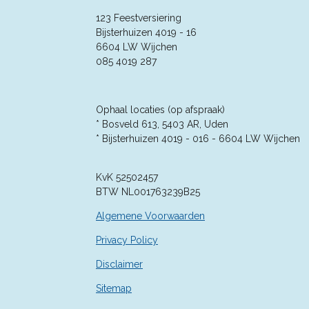
e
n
e
e
e
e
e
n
123 Feestversiering
g
r
Bijsterhuizen 4019 - 16
r
r
r
r
:
6604 LW Wijchen
4
r
r
r
r
085 4019 287
.
e
e
e
e
3
5
n
n
n
n
7
Ophaal locaties (op afspraak)
1
* Bosveld 613, 5403 AR, Uden
4
* Bijsterhuizen 4019 - 016 -
6604 LW Wijchen
2
8
KvK 52502457
5
BTW NL001763239B25
7
1
Algemene Voorwaarden
4
2
Privacy Policy
9
Disclaimer
s
t
Sitemap
e