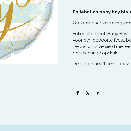
Folieballon baby boy bla
Op zoek naar versiering vo
Folieballon met 'Baby Boy' o
voor een geboorte feest, ba
De ballon is versierd met 
goudkleurige opdruk.
De ballon heeft een doorsn
D
D
S
e
e
h
l
e
a
e
l
r
n
e