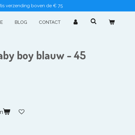
tis verzending boven de € 75
IE
BLOG
CONTACT
baby boy blauw - 45
en