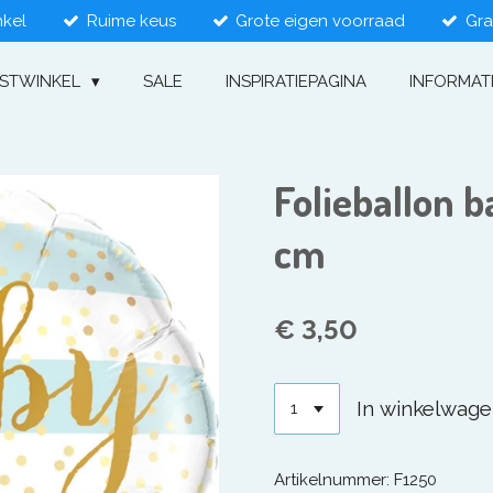
nkel
Ruime keus
Grote eigen voorraad
Gra
ESTWINKEL
SALE
INSPIRATIEPAGINA
INFORMAT
Folieballon 
cm
€ 3,50
In winkelwag
Artikelnummer:
F1250