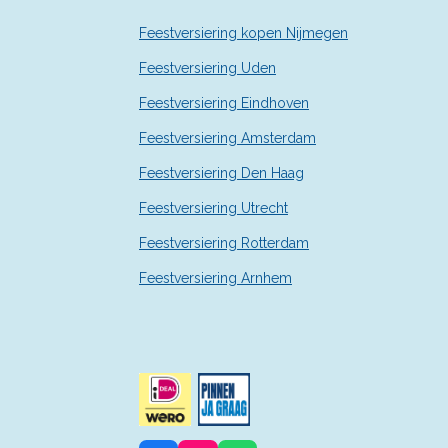
r
r
Feestversiering kopen Nijmegen
e
n
Feestversiering Uden
Feestversiering Eindhoven
Feestversiering Amsterdam
Feestversiering Den Haag
Feestversiering Utrecht
Feestversiering Rotterdam
Feestversiering Arnhem