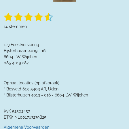
1
2
3
4
5
S
R
t
a
s
s
s
s
s
e
14 stemmen
t
m
t
t
t
t
t
m
i
e
n
e
e
e
e
e
n
123 Feestversiering
g
r
Bijsterhuizen 4019 - 16
r
r
r
r
:
6604 LW Wijchen
4
r
r
r
r
085 4019 287
.
e
e
e
e
3
5
n
n
n
n
7
Ophaal locaties (op afspraak)
1
* Bosveld 613, 5403 AR, Uden
4
* Bijsterhuizen 4019 - 016 -
6604 LW Wijchen
2
8
KvK 52502457
5
BTW NL001763239B25
7
1
Algemene Voorwaarden