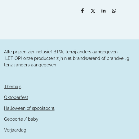
D
D
S
D
e
e
h
e
l
e
a
l
e
l
r
e
n
e
n
Alle prijzen zijn inclusief BTW, tenzij anders aangegeven
L
ET OP! onze producten zijn niet brandwerend of brandveilig,
tenzij anders aangegeven
Thema,s;
Oktoberfest
Halloween of spooktocht
Geboorte / baby
Verjaardag