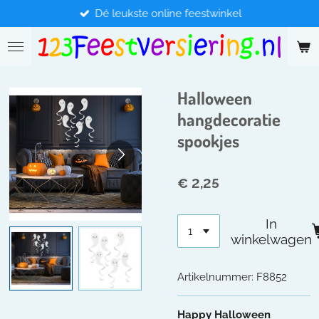
Dé leukste online feestwinkel
Ga
direct
naar
de
hoofdinhoud
Halloween
hangdecoratie
spookjes
€ 2,25
In
winkelwagen
Artikelnummer:
F8852
Happy Halloween