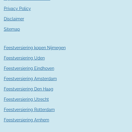
4
2
Privacy Policy
9
Disclaimer
s
t
Sitemap
e
r
r
Feestversiering kopen Nijmegen
e
n
Feestversiering Uden
Feestversiering Eindhoven
Feestversiering Amsterdam
Feestversiering Den Haag
Feestversiering Utrecht
Feestversiering Rotterdam
Feestversiering Arnhem