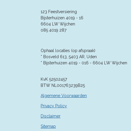
t
t
t
t
t
m
i
e
n
e
e
e
e
e
n
123 Feestversiering
g
r
Bijsterhuizen 4019 - 16
r
r
r
r
:
6604 LW Wijchen
4
r
r
r
r
085 4019 287
.
e
e
e
e
3
5
n
n
n
n
7
Ophaal locaties (op afspraak)
1
* Bosveld 613, 5403 AR, Uden
4
* Bijsterhuizen 4019 - 016 -
6604 LW Wijchen
2
8
KvK 52502457
5
BTW NL001763239B25
7
1
Algemene Voorwaarden
4
2
Privacy Policy
9
Disclaimer
s
t
Sitemap
e