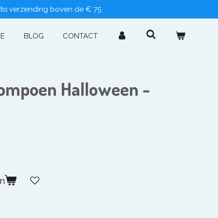
tis verzending boven de € 75
IE
BLOG
CONTACT
Pompoen Halloween -
en