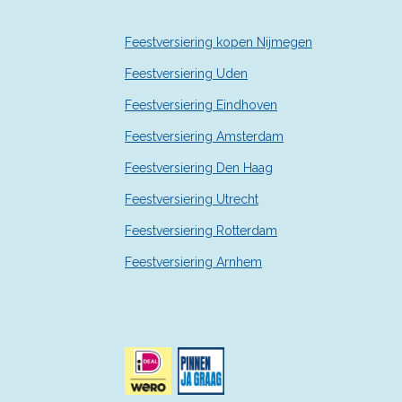
r
r
Feestversiering kopen Nijmegen
e
n
Feestversiering Uden
Feestversiering Eindhoven
Feestversiering Amsterdam
Feestversiering Den Haag
Feestversiering Utrecht
Feestversiering Rotterdam
Feestversiering Arnhem