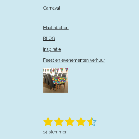
Carnaval
Maattabellen
BLOG
Inspiratie
Feest en evenementen verhuur
1
2
3
4
5
S
R
t
a
s
s
s
s
s
e
14 stemmen
t
m