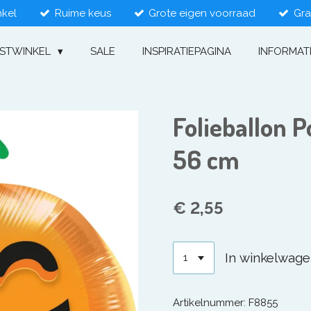
nkel
Ruime keus
Grote eigen voorraad
Gra
ESTWINKEL
SALE
INSPIRATIEPAGINA
INFORMAT
Folieballon 
56 cm
€ 2,55
In winkelwag
Artikelnummer:
F8855