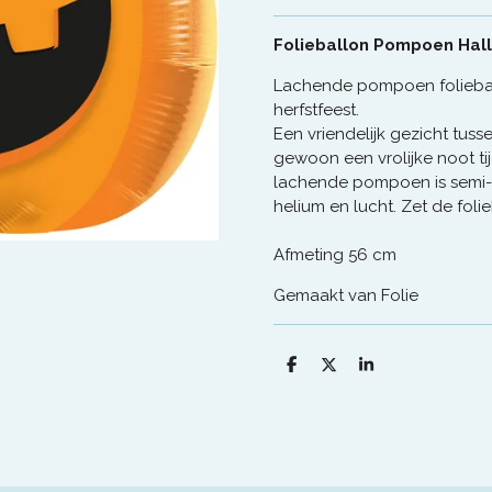
Folieballon Pompoen Ha
Lachende pompoen folieball
herfstfeest.
Een vriendelijk gezicht tuss
gewoon een vrolijke noot ti
lachende pompoen is semi-
helium en lucht. Zet de fol
Afmeting 56 cm
Gemaakt van Folie
D
D
S
e
e
h
l
e
a
e
l
r
n
e