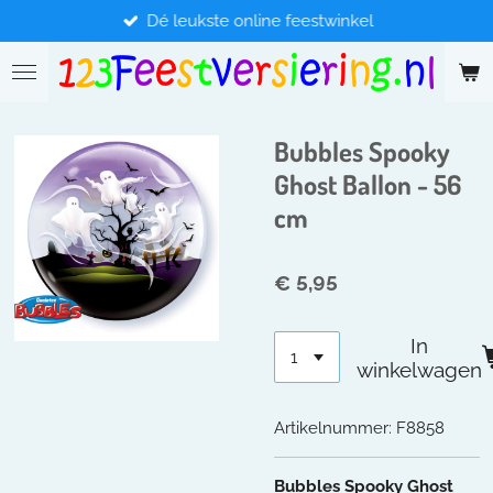
Dé leukste online feestwinkel
Ga
direct
naar
de
hoofdinhoud
Bubbles Spooky
Ghost Ballon - 56
cm
€ 5,95
In
winkelwagen
Artikelnummer:
F8858
Bubbles Spooky Ghost