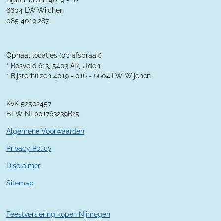
r
Bijsterhuizen 4019 - 16
r
r
r
r
:
6604 LW Wijchen
4
r
r
r
r
085 4019 287
.
e
e
e
e
3
5
n
n
n
n
7
Ophaal locaties (op afspraak)
1
* Bosveld 613, 5403 AR, Uden
4
* Bijsterhuizen 4019 - 016 -
6604 LW Wijchen
2
8
KvK 52502457
5
BTW NL001763239B25
7
1
Algemene Voorwaarden
4
2
Privacy Policy
9
Disclaimer
s
t
Sitemap
e
r
r
Feestversiering kopen Nijmegen
e