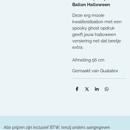
Ballon Halloween
Deze erg mooie
kwaliteistballon met een
spooky ghost opdruk
geeft jouw halloween
versiering net dat beetje
extra.
Afmeting 56 cm
Gemaakt van Qualatex
D
D
S
D
e
e
h
e
l
e
a
l
e
l
r
e
n
e
n
Alle prijzen zijn inclusief BTW, tenzij anders aangegeven