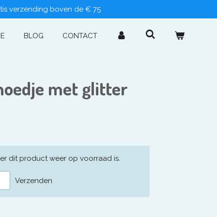
tis verzending boven de € 75
IE
BLOG
CONTACT
hoedje met glitter
r dit product weer op voorraad is.
Verzenden