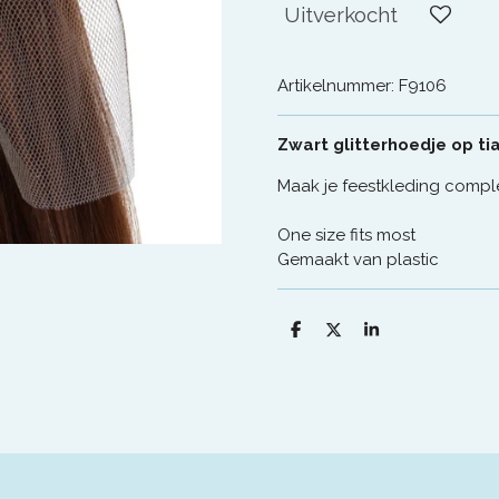
Uitverkocht
Artikelnummer:
F9106
Zwart glitterhoedje op ti
Maak je feestkleding comple
One size fits most
Gemaakt van plastic
D
D
S
e
e
h
l
e
a
e
l
r
n
e