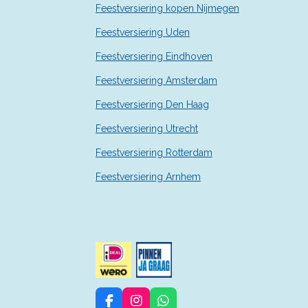
r
Feestversiering kopen Nijmegen
e
n
Feestversiering Uden
Feestversiering Eindhoven
Feestversiering Amsterdam
Feestversiering Den Haag
Feestversiering Utrecht
Feestversiering Rotterdam
Feestversiering Arnhem
F
I
W