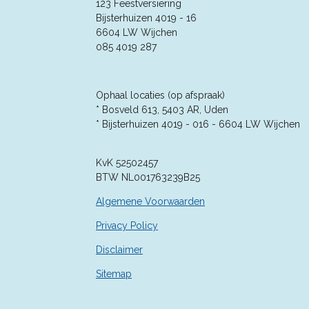
e
e
e
e
e
123 Feestversiering
g
r
Bijsterhuizen 4019 - 16
r
r
r
r
:
6604 LW Wijchen
4
r
r
r
r
085 4019 287
.
e
e
e
e
3
5
n
n
n
n
7
Ophaal locaties (op afspraak)
1
* Bosveld 613, 5403 AR, Uden
4
* Bijsterhuizen 4019 - 016 -
6604 LW Wijchen
2
8
KvK 52502457
5
BTW NL001763239B25
7
1
Algemene Voorwaarden
4
2
Privacy Policy
9
Disclaimer
s
t
Sitemap
e
r