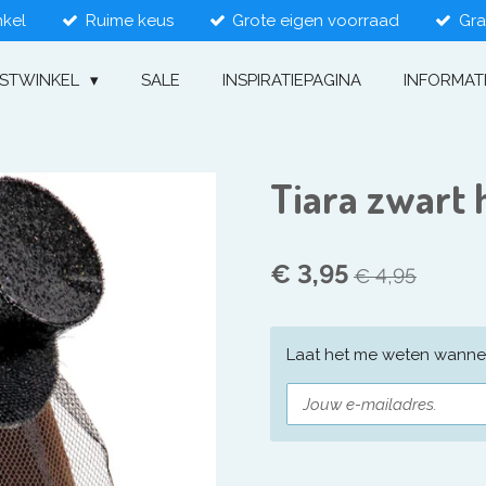
nkel
Ruime keus
Grote eigen voorraad
Gra
ESTWINKEL
SALE
INSPIRATIEPAGINA
INFORMAT
Tiara zwart 
€ 3,95
€ 4,95
Laat het me weten wannee