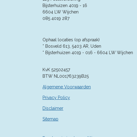
g
r
Bijsterhuizen 4019 - 16
r
r
r
r
:
6604 LW Wijchen
4
r
r
r
r
085 4019 287
.
e
e
e
e
3
5
n
n
n
n
7
Ophaal locaties (op afspraak)
1
* Bosveld 613, 5403 AR, Uden
4
* Bijsterhuizen 4019 - 016 -
6604 LW Wijchen
2
8
KvK 52502457
5
BTW NL001763239B25
7
1
Algemene Voorwaarden
4
2
Privacy Policy
9
Disclaimer
s
t
Sitemap
e
r
r