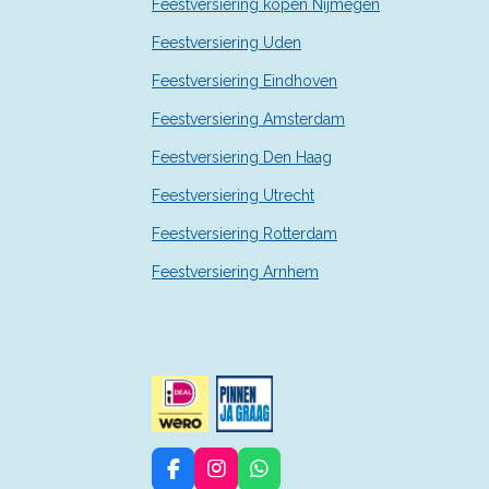
Feestversiering kopen Nijmegen
e
n
Feestversiering Uden
Feestversiering Eindhoven
Feestversiering Amsterdam
Feestversiering Den Haag
Feestversiering Utrecht
Feestversiering Rotterdam
Feestversiering Arnhem
F
I
W