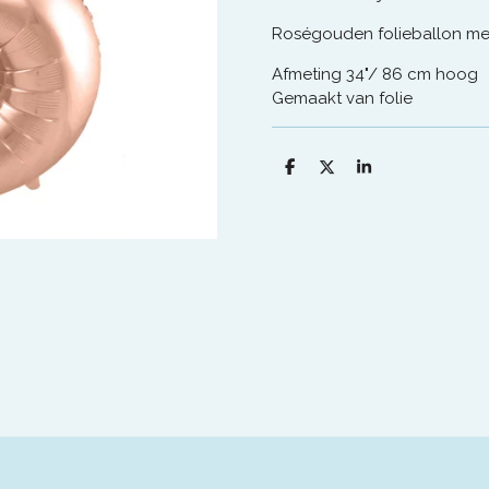
Roségouden folieballon met 
Afmeting 34"/ 86 cm hoog
Gemaakt van folie
D
D
S
e
e
h
l
e
a
e
l
r
n
e