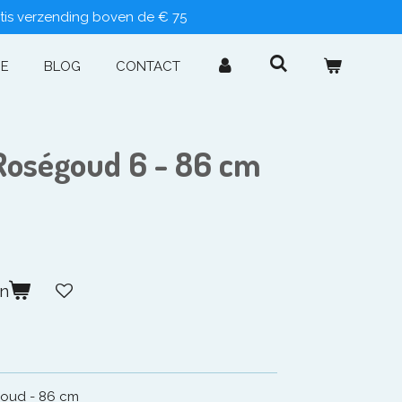
tis verzending boven de € 75
IE
BLOG
CONTACT
 Roségoud 6 - 86 cm
en
 Goud - 86 cm