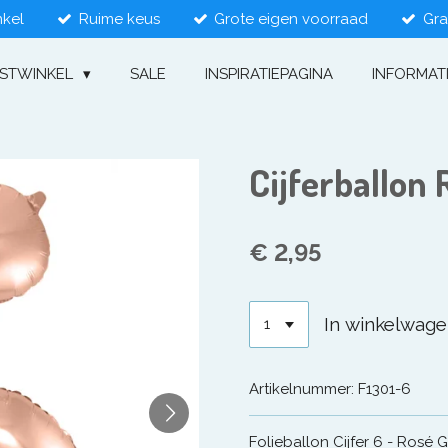
nkel
Ruime keus
Grote eigen voorraad
Gra
ESTWINKEL
SALE
INSPIRATIEPAGINA
INFORMAT
Cijferballon
€ 2,95
In winkelwag
Artikelnummer:
F1301-6
Folieballon Cijfer 6 - Rosé