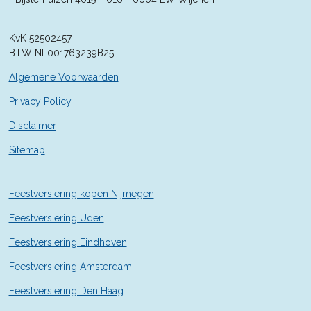
2
8
KvK 52502457
5
BTW NL001763239B25
7
1
Algemene Voorwaarden
4
2
Privacy Policy
9
Disclaimer
s
t
Sitemap
e
r
r
Feestversiering kopen Nijmegen
e
n
Feestversiering Uden
Feestversiering Eindhoven
Feestversiering Amsterdam
Feestversiering Den Haag