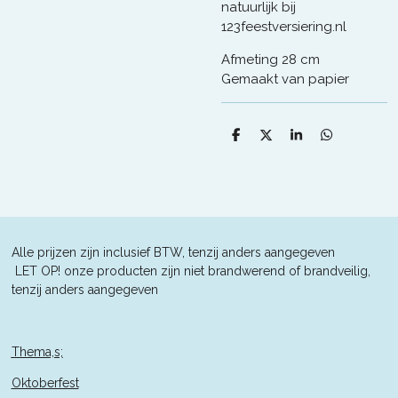
natuurlijk bij
123feestversiering.nl
Afmeting 28 cm
Gemaakt van papier
D
D
S
D
e
e
h
e
l
e
a
l
e
l
r
e
n
e
n
Alle prijzen zijn inclusief BTW, tenzij anders aangegeven
L
ET OP! onze producten zijn niet brandwerend of brandveilig,
tenzij anders aangegeven
Thema,s;
Oktoberfest