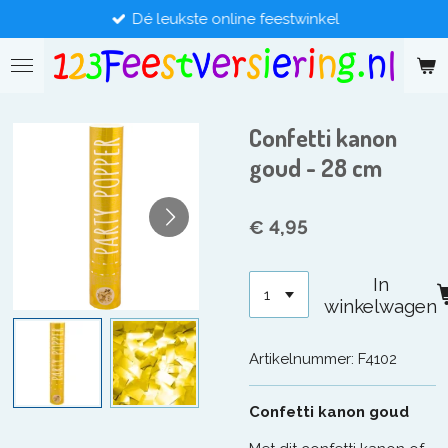
Dé leukste online feestwinkel
Ga
direct
naar
de
hoofdinhoud
Confetti kanon
goud - 28 cm
€ 4,95
In
winkelwagen
Artikelnummer:
F4102
Confetti kanon goud