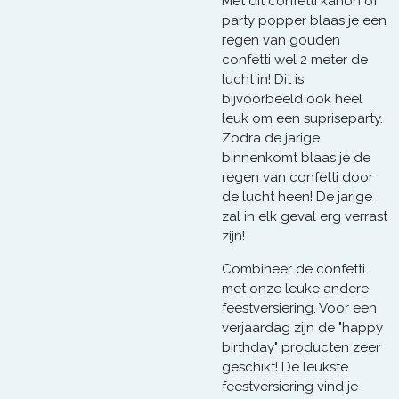
Met dit confetti kanon of
party popper blaas je een
regen van gouden
confetti wel 2 meter de
lucht in! Dit is
bijvoorbeeld ook heel
leuk om een supriseparty.
Zodra de jarige
binnenkomt blaas je de
regen van confetti door
de lucht heen! De jarige
zal in elk geval erg verrast
zijn!
Combineer de confetti
met onze leuke andere
feestversiering. Voor een
verjaardag zijn de "happy
birthday" producten zeer
geschikt! De leukste
feestversiering vind je