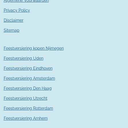
Algemene Voorwaarden
4
2
Privacy Policy
9
Disclaimer
s
t
Sitemap
e
r
r
Feestversiering kopen Nijmegen
e
n
Feestversiering Uden
Feestversiering Eindhoven
Feestversiering Amsterdam
Feestversiering Den Haag
Feestversiering Utrecht
Feestversiering Rotterdam
Feestversiering Arnhem