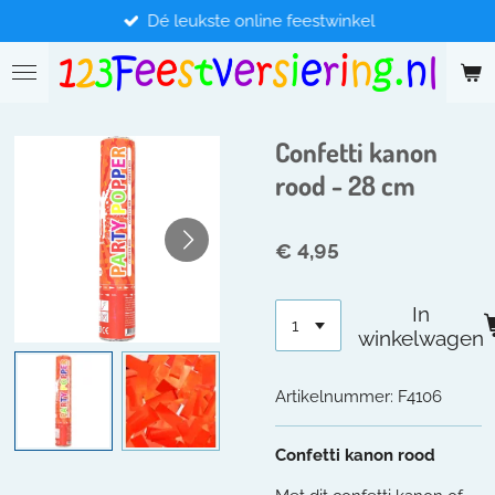
Dé leukste online feestwinkel
Ga
direct
naar
de
hoofdinhoud
Confetti kanon
rood - 28 cm
€ 4,95
In
winkelwagen
Artikelnummer:
F4106
Confetti kanon rood