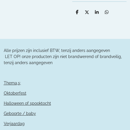
D
D
S
D
e
e
h
e
l
e
a
l
e
l
r
e
n
e
n
Alle prijzen zijn inclusief BTW, tenzij anders aangegeven
L
ET OP! onze producten zijn niet brandwerend of brandveilig,
tenzij anders aangegeven
Thema,s;
Oktoberfest
Halloween of spooktocht
Geboorte / baby
Verjaardag