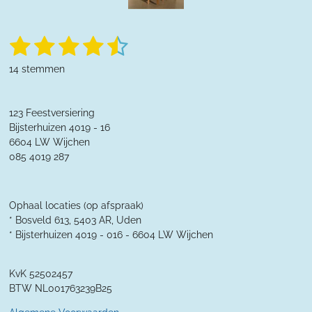
1
2
3
4
5
S
R
t
a
s
s
s
s
s
e
14 stemmen
t
m
t
t
t
t
t
m
i
e
n
e
e
e
e
e
n
123 Feestversiering
g
r
Bijsterhuizen 4019 - 16
r
r
r
r
:
6604 LW Wijchen
4
r
r
r
r
085 4019 287
.
e
e
e
e
3
5
n
n
n
n
7
Ophaal locaties (op afspraak)
1
* Bosveld 613, 5403 AR, Uden
4
* Bijsterhuizen 4019 - 016 -
6604 LW Wijchen
2
8
KvK 52502457
5
BTW NL001763239B25
7
1