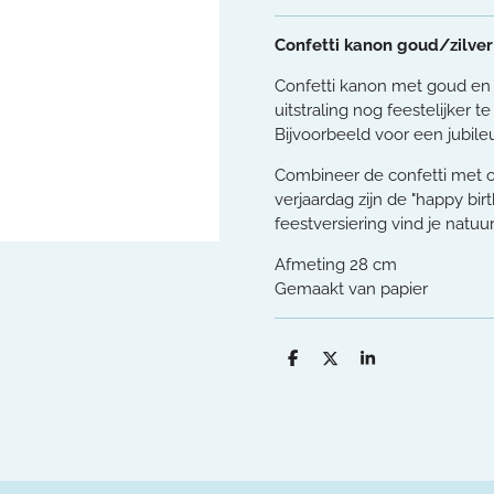
Confetti kanon goud/zilver
Confetti kanon met goud en z
uitstraling nog feestelijker t
Bijvoorbeeld voor een jubile
Combineer de confetti met o
verjaardag zijn de "happy bi
feestversiering vind je natuurl
Afmeting 28 cm
Gemaakt van papier
D
D
S
e
e
h
l
e
a
e
l
r
n
e