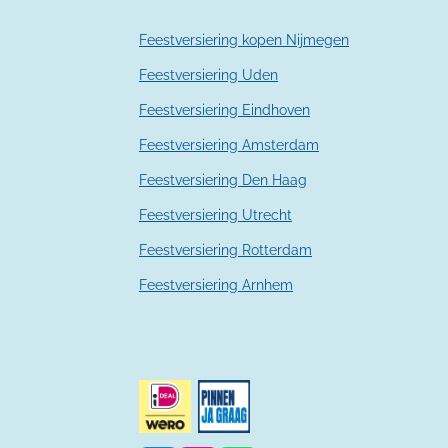
r
r
Feestversiering kopen Nijmegen
e
n
Feestversiering Uden
Feestversiering Eindhoven
Feestversiering Amsterdam
Feestversiering Den Haag
Feestversiering Utrecht
Feestversiering Rotterdam
Feestversiering Arnhem