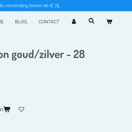
tis verzending boven de € 75
IE
BLOG
CONTACT
on goud/zilver - 28
en