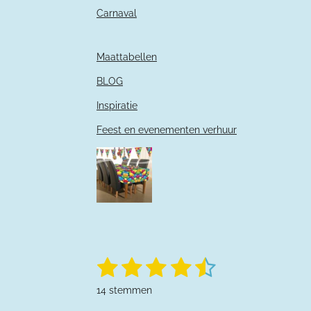
Carnaval
Maattabellen
BLOG
Inspiratie
Feest en evenementen verhuur
1
2
3
4
5
S
R
t
a
s
s
s
s
s
e
14 stemmen
t
m
m
i