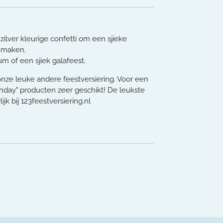
ilver kleurige confetti om een sjieke
e maken.
um of een sjiek galafeest.
nze leuke andere feestversiering. Voor een
rthday" producten zeer geschikt! De leukste
ijk bij 123feestversiering.nl