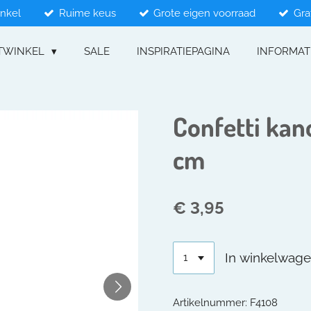
inkel
Ruime keus
Grote eigen voorraad
Gra
TWINKEL
SALE
INSPIRATIEPAGINA
INFORMAT
Confetti kan
cm
€ 3,95
In winkelwag
Artikelnummer:
F4108