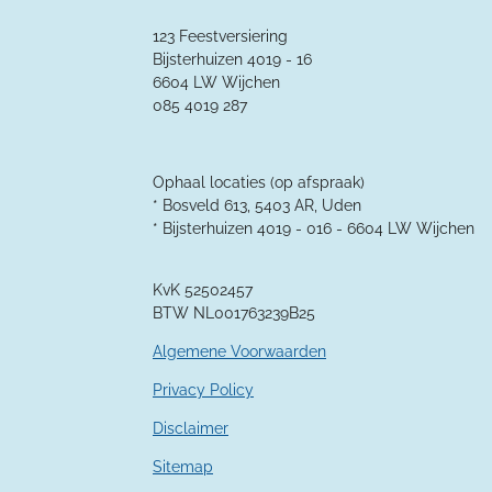
t
t
t
t
t
e
n
e
e
e
e
e
n
123 Feestversiering
g
r
Bijsterhuizen 4019 - 16
r
r
r
r
:
6604 LW Wijchen
4
r
r
r
r
085 4019 287
.
e
e
e
e
3
5
n
n
n
n
7
Ophaal locaties (op afspraak)
1
* Bosveld 613, 5403 AR, Uden
4
* Bijsterhuizen 4019 - 016 -
6604 LW Wijchen
2
8
KvK 52502457
5
BTW NL001763239B25
7
1
Algemene Voorwaarden
4
2
Privacy Policy
9
Disclaimer
s
t
Sitemap
e