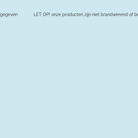
ders aangegeven L
ET OP! onze producten zijn niet brandwerend of br