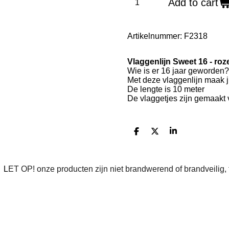
Add to cart
Artikelnummer:
F2318
Vlaggenlijn Sweet 16 - roz
Wie is er 16 jaar geworden? 
Met deze vlaggenlijn maak ji
De lengte is 10 meter
De vlaggetjes zijn gemaakt v
D
D
S
e
e
h
l
e
a
e
l
r
n
e
n L
ET OP! onze producten zijn niet brandwerend of brandveilig,