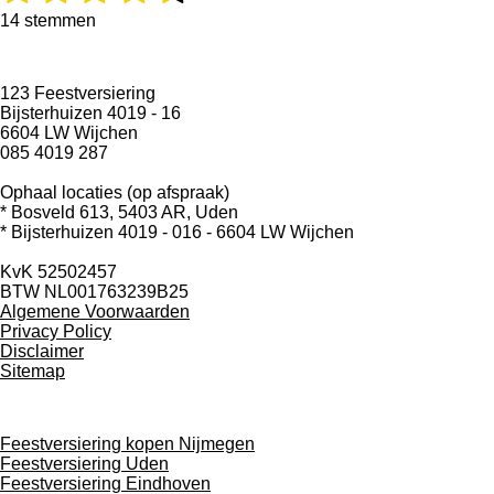
s
s
s
s
s
t
e
14 stemmen
i
m
t
t
t
t
t
n
m
g
e
e
e
e
e
e
123 Feestversiering
:
n
Bijsterhuizen 4019 - 16
4
r
r
r
r
r
6604 LW Wijchen
.
085 4019 287
r
r
r
r
3
5
e
e
e
e
Ophaal locaties (op afspraak)
7
* Bosveld 613, 5403 AR, Uden
1
n
n
n
n
* Bijsterhuizen 4019 - 016 -
6604 LW Wijchen
4
2
KvK 52502457
8
BTW NL001763239B25
5
Algemene Voorwaarden
7
Privacy Policy
1
Disclaimer
4
Sitemap
2
9
s
t
Feestversiering kopen Nijmegen
e
Feestversiering Uden
r
Feestversiering Eindhoven