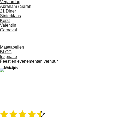
Verjaardag
Abraham / Sarah
21 Diner
Sinterklaas
Kerst
Valentijn
Carnaval
Maattabellen
BLOG
Inspiratie
Feest en evenementen verhuur
1
2
3
4
5
R
S
a
t