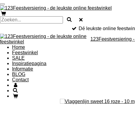
Ga
direct
naar
de
hoofdinhoud
Dé leukste online feestwin
123Feestversiering -
Home
Feestwinkel
SALE
Inspiratiepagina
Informatie
BLOG
Contact