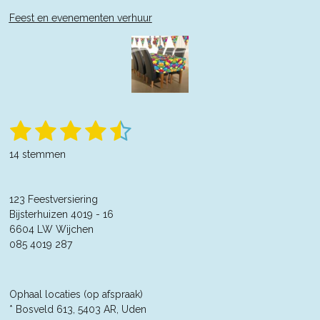
Feest en evenementen verhuur
1
2
3
4
5
S
R
t
a
s
s
s
s
s
e
14 stemmen
t
m
t
t
t
t
t
m
i
e
n
e
e
e
e
e
n
123 Feestversiering
g
r
Bijsterhuizen 4019 - 16
r
r
r
r
:
6604 LW Wijchen
4
r
r
r
r
085 4019 287
.
e
e
e
e
3
5
n
n
n
n
7
Ophaal locaties (op afspraak)
1
* Bosveld 613, 5403 AR, Uden