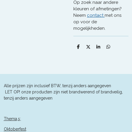
Op zoek naar andere
kleuren of afmetingen?
Neem
contact
met ons
op voor de
mogelijkheden.
D
D
S
D
e
e
h
e
l
e
a
l
e
l
r
e
n
e
n
Alle prijzen zijn inclusief BTW, tenzij anders aangegeven
L
ET OP! onze producten zijn niet brandwerend of brandveilig,
tenzij anders aangegeven
Thema,s;
Oktoberfest