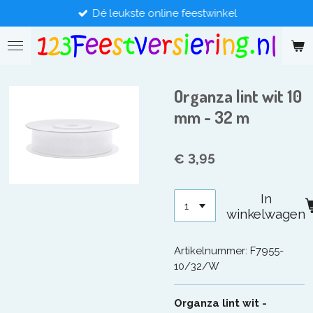
Dé leukste online feestwinkel
Ga
direct
naar
de
hoofdinhoud
Organza lint wit 10
mm - 32 m
€ 3,95
In
winkelwagen
Artikelnummer:
F7955-
10/32/W
Organza lint wit -