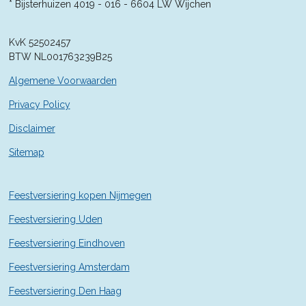
4
* Bijsterhuizen 4019 - 016 -
6604 LW Wijchen
2
8
KvK 52502457
5
BTW NL001763239B25
7
1
Algemene Voorwaarden
4
2
Privacy Policy
9
Disclaimer
s
t
Sitemap
e
r
r
Feestversiering kopen Nijmegen
e
n
Feestversiering Uden
Feestversiering Eindhoven
Feestversiering Amsterdam
Feestversiering Den Haag