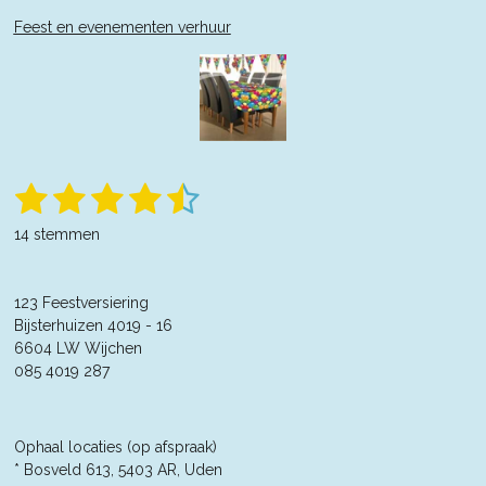
Feest en evenementen verhuur
1
2
3
4
5
S
R
t
a
s
s
s
s
s
e
14 stemmen
t
m
t
t
t
t
t
m
i
e
n
e
e
e
e
e
n
123 Feestversiering
g
r
Bijsterhuizen 4019 - 16
r
r
r
r
:
6604 LW Wijchen
4
r
r
r
r
085 4019 287
.
e
e
e
e
3
5
n
n
n
n
7
Ophaal locaties (op afspraak)
1
* Bosveld 613, 5403 AR, Uden