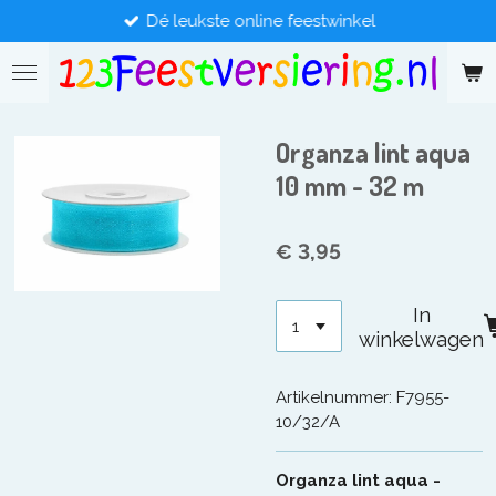
Dé leukste online feestwinkel
Ga
direct
naar
de
hoofdinhoud
Organza lint aqua
10 mm - 32 m
€ 3,95
In
winkelwagen
Artikelnummer:
F7955-
10/32/A
Organza lint aqua -