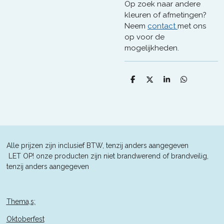
Op zoek naar andere
kleuren of afmetingen?
Neem
contact
met ons
op voor de
mogelijkheden.
D
D
S
D
e
e
h
e
l
e
a
l
e
l
r
e
n
e
n
Alle prijzen zijn inclusief BTW, tenzij anders aangegeven
L
ET OP! onze producten zijn niet brandwerend of brandveilig,
tenzij anders aangegeven
Thema,s;
Oktoberfest