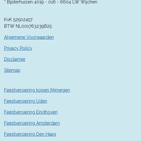
4
* Bijsterhuizen 4019 - 016 -
6604 LW Wijchen
2
8
KvK 52502457
5
BTW NL001763239B25
7
1
Algemene Voorwaarden
4
2
Privacy Policy
9
Disclaimer
s
t
Sitemap
e
r
r
Feestversiering kopen Nijmegen
e
n
Feestversiering Uden
Feestversiering Eindhoven
Feestversiering Amsterdam
Feestversiering Den Haag