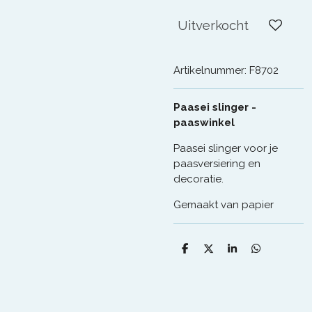
Uitverkocht
Artikelnummer:
F8702
Paasei slinger -
paaswinkel
Paasei slinger voor je
paasversiering en
decoratie.
Gemaakt van papier
D
D
S
D
e
e
h
e
l
e
a
l
e
l
r
e
n
e
n