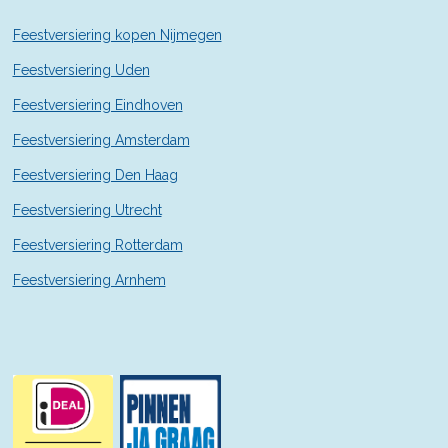
r
r
Feestversiering kopen Nijmegen
e
n
Feestversiering Uden
Feestversiering Eindhoven
Feestversiering Amsterdam
Feestversiering Den Haag
Feestversiering Utrecht
Feestversiering Rotterdam
Feestversiering Arnhem