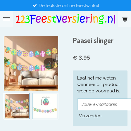
Dé leukste online feestwinkel
Ga
direct
naar
de
hoofdinhoud
Paasei slinger
€ 3,95
Laat het me weten
wanneer dit product
weer op voorraad is.
Verzenden