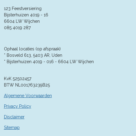
e
n
e
e
e
e
e
n
123 Feestversiering
g
r
Bijsterhuizen 4019 - 16
r
r
r
r
:
6604 LW Wijchen
4
r
r
r
r
085 4019 287
.
e
e
e
e
3
5
n
n
n
n
7
Ophaal locaties (op afspraak)
1
* Bosveld 613, 5403 AR, Uden
4
* Bijsterhuizen 4019 - 016 -
6604 LW Wijchen
2
8
KvK 52502457
5
BTW NL001763239B25
7
1
Algemene Voorwaarden
4
2
Privacy Policy
9
Disclaimer
s
t
Sitemap
e