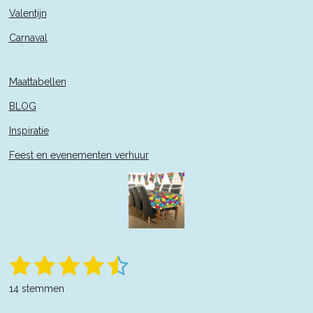
Valentijn
Carnaval
Maattabellen
BLOG
Inspiratie
Feest en evenementen verhuur
1
2
3
4
5
S
R
t
a
s
s
s
s
s
e
14 stemmen
t
m
t
t
t
t
t
m
i