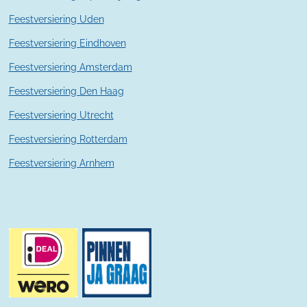
e
n
Feestversiering Uden
Feestversiering Eindhoven
Feestversiering Amsterdam
Feestversiering Den Haag
Feestversiering Utrecht
Feestversiering Rotterdam
Feestversiering Arnhem