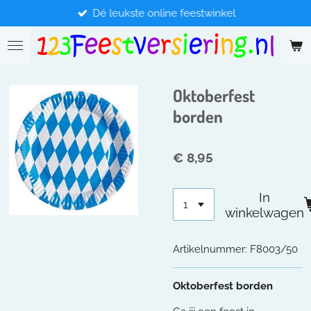
Dé leukste online feestwinkel
Ga
direct
naar
de
hoofdinhoud
Oktoberfest
borden
€ 8,95
In
winkelwagen
Artikelnummer:
F8003/50
Oktoberfest borden