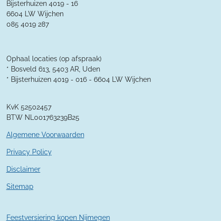
r
Bijsterhuizen 4019 - 16
r
r
r
r
:
6604 LW Wijchen
4
r
r
r
r
085 4019 287
.
e
e
e
e
3
5
n
n
n
n
7
Ophaal locaties (op afspraak)
1
* Bosveld 613, 5403 AR, Uden
4
* Bijsterhuizen 4019 - 016 -
6604 LW Wijchen
2
8
KvK 52502457
5
BTW NL001763239B25
7
1
Algemene Voorwaarden
4
2
Privacy Policy
9
Disclaimer
s
t
Sitemap
e
r
r
Feestversiering kopen Nijmegen