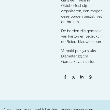
Ga jij een feest in
Oktoberfest stijl
organiseren, dan mogen
deze borden beslist niet
ontbreken.
De borden zijn gemaakt
van karton en bedrukt in
de Beiers blauwe kleuren.
Verpakt per 50 stuks
Diameter 23 cm
Gemaakt van karton
D
D
S
D
e
e
h
e
l
e
a
l
e
l
r
e
n
e
n
Alle prijzen zijn inclusief BTW, tenzij anders aangegeven