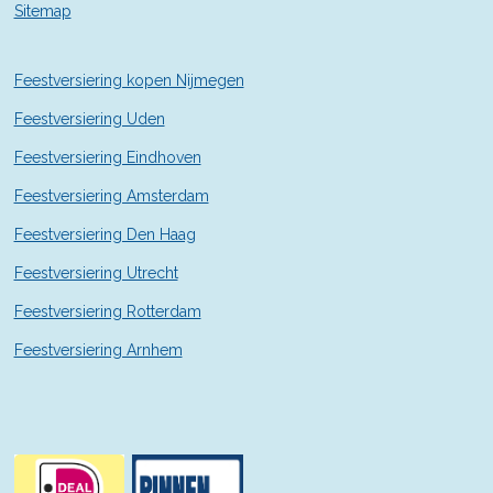
Sitemap
e
r
r
Feestversiering kopen Nijmegen
e
n
Feestversiering Uden
Feestversiering Eindhoven
Feestversiering Amsterdam
Feestversiering Den Haag
Feestversiering Utrecht
Feestversiering Rotterdam
Feestversiering Arnhem