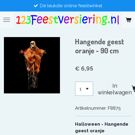
Dé leukste online feestwinkel
Ga
direct
naar
de
hoofdinhoud
Hangende geest
oranje - 90 cm
€ 6,95
In
winkelwagen
Artikelnummer:
F8875
Halloween - Hangende
geest oranje