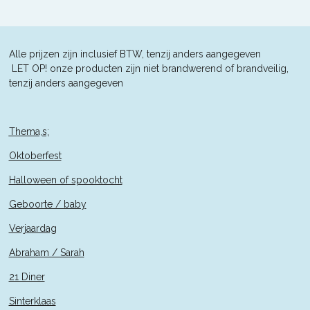
n
e
n
Alle prijzen zijn inclusief BTW, tenzij anders aangegeven
L
ET OP! onze producten zijn niet brandwerend of brandveilig,
tenzij anders aangegeven
Thema,s;
Oktoberfest
Halloween of spooktocht
Geboorte / baby
Verjaardag
Abraham / Sarah
21 Diner
Sinterklaas