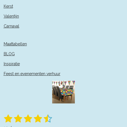
Kerst
Valentijn
Carnaval
Maattabellen
BLOG
Inspiratie
Feest en evenementen verhuur
1
2
3
4
5
S
R
t
a
e