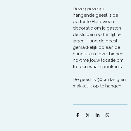
Deze griezelige
hangende geest is de
perfecte Halloween
decoratie om je gasten
de stuipen op het lijf te
jagen! Hang de geest
gemakkelijk op aan de
hanglus en tover binnen
no-time jouw locatie om
tot een waar spookhuis.
De geest is 90cm lang en
makkelijk op te hangen.
D
D
S
D
e
e
h
e
l
e
a
l
e
l
r
e