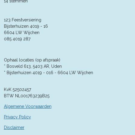
s
s
s
s
s
14 stemmen
t
m
t
t
t
t
t
m
i
e
n
e
e
e
e
e
n
123 Feestversiering
g
r
Bijsterhuizen 4019 - 16
r
r
r
r
:
6604 LW Wijchen
4
r
r
r
r
085 4019 287
.
e
e
e
e
3
5
n
n
n
n
7
Ophaal locaties (op afspraak)
1
* Bosveld 613, 5403 AR, Uden
4
* Bijsterhuizen 4019 - 016 -
6604 LW Wijchen
2
8
KvK 52502457
5
BTW NL001763239B25
7
1
Algemene Voorwaarden
4
2
Privacy Policy
9
Disclaimer
s
t