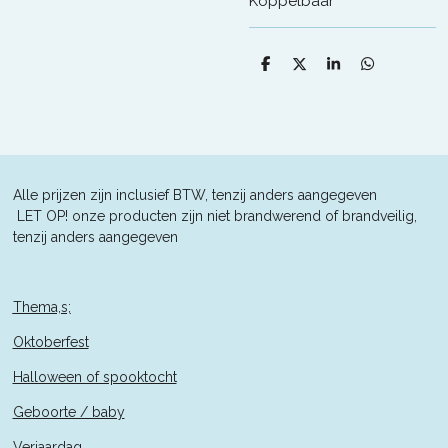
Koppelbaar
D
D
S
D
e
e
h
e
l
e
a
l
e
l
r
e
n
e
n
Alle prijzen zijn inclusief BTW, tenzij anders aangegeven
L
ET OP! onze producten zijn niet brandwerend of brandveilig,
tenzij anders aangegeven
Thema,s;
Oktoberfest
Halloween of spooktocht
Geboorte / baby
Verjaardag