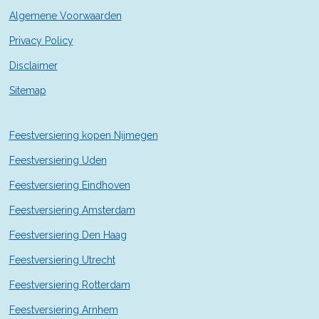
1
Algemene Voorwaarden
4
2
Privacy Policy
9
Disclaimer
s
t
Sitemap
e
r
r
Feestversiering kopen Nijmegen
e
n
Feestversiering Uden
Feestversiering Eindhoven
Feestversiering Amsterdam
Feestversiering Den Haag
Feestversiering Utrecht
Feestversiering Rotterdam
Feestversiering Arnhem