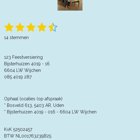
1
2
3
4
5
S
R
t
a
s
s
s
s
s
e
14 stemmen
t
m
t
t
t
t
t
m
i
e
n
e
e
e
e
e
n
123 Feestversiering
g
r
Bijsterhuizen 4019 - 16
r
r
r
r
:
6604 LW Wijchen
4
r
r
r
r
085 4019 287
.
e
e
e
e
3
5
n
n
n
n
7
Ophaal locaties (op afspraak)
1
* Bosveld 613, 5403 AR, Uden
4
* Bijsterhuizen 4019 - 016 -
6604 LW Wijchen
2
8
KvK 52502457
5
BTW NL001763239B25
7