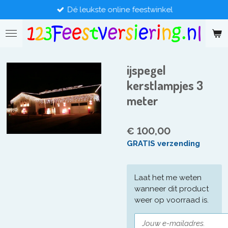
Dé leukste online feestwinkel
Ga
direct
naar
de
hoofdinhoud
ijspegel
kerstlampjes 3
meter
€ 100,00
GRATIS verzending
Laat het me weten
wanneer dit product
weer op voorraad is.