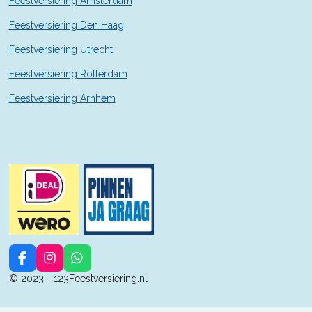
Feestversiering Amsterdam
Feestversiering Den Haag
Feestversiering Utrecht
Feestversiering Rotterdam
Feestversiering Arnhem
F
I
W
a
n
h
© 2023 - 123Feestversiering.nl
c
s
a
e
t
t