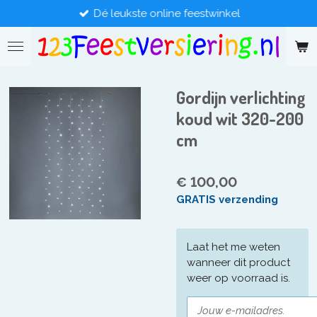
Dé leukste online feestwinkel
Ga
direct
naar
de
hoofdinhoud
Gordijn verlichting
koud wit 320-200
cm
€ 100,00
GRATIS verzending
Laat het me weten
wanneer dit product
weer op voorraad is.