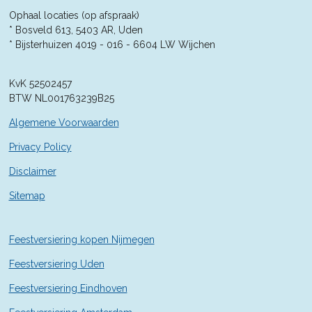
n
n
n
n
7
Ophaal locaties (op afspraak)
1
* Bosveld 613, 5403 AR, Uden
4
* Bijsterhuizen 4019 - 016 -
6604 LW Wijchen
2
8
KvK 52502457
5
BTW NL001763239B25
7
1
Algemene Voorwaarden
4
2
Privacy Policy
9
Disclaimer
s
t
Sitemap
e
r
r
Feestversiering kopen Nijmegen
e
n
Feestversiering Uden
Feestversiering Eindhoven