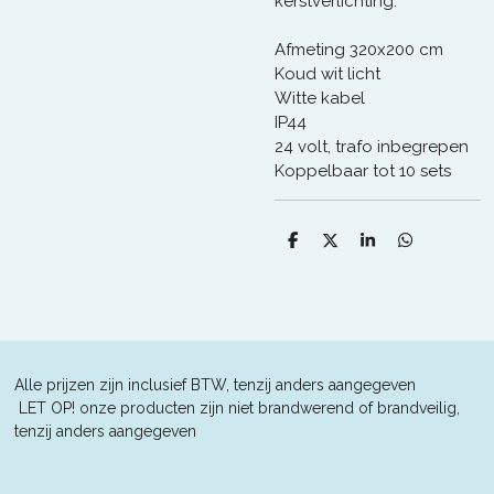
kerstverlichting.
Afmeting 320x200 cm
Koud wit licht
Witte kabel
IP44
24 volt, trafo inbegrepen
Koppelbaar tot 10 sets
D
D
S
D
e
e
h
e
l
e
a
l
e
l
r
e
n
e
n
Alle prijzen zijn inclusief BTW, tenzij anders aangegeven
L
ET OP! onze producten zijn niet brandwerend of brandveilig,
tenzij anders aangegeven