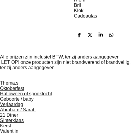
Bril
Klok
Cadeautas
D
D
S
D
e
e
h
e
l
e
a
l
e
l
r
e
n
e
n
Alle prijzen zijn inclusief BTW, tenzij anders aangegeven
L
ET OP! onze producten zijn niet brandwerend of brandveilig,
tenzij anders aangegeven
Thema,s;
Oktoberfest
Halloween of spooktocht
Geboorte / baby
Verjaardag
Abraham / Sarah
21 Diner
Sinterklaas
Kerst
Valentijn