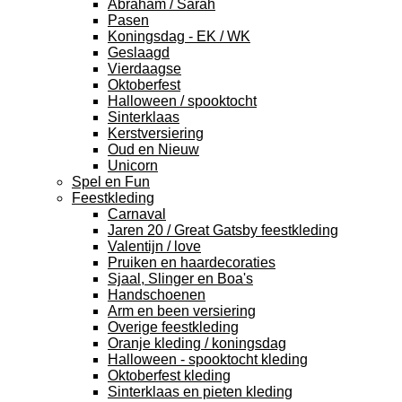
Abraham / Sarah
Pasen
Koningsdag - EK / WK
Geslaagd
Vierdaagse
Oktoberfest
Halloween / spooktocht
Sinterklaas
Kerstversiering
Oud en Nieuw
Unicorn
Spel en Fun
Feestkleding
Carnaval
Jaren 20 / Great Gatsby feestkleding
Valentijn / love
Pruiken en haardecoraties
Sjaal, Slinger en Boa's
Handschoenen
Arm en been versiering
Overige feestkleding
Oranje kleding / koningsdag
Halloween - spooktocht kleding
Oktoberfest kleding
Sinterklaas en pieten kleding