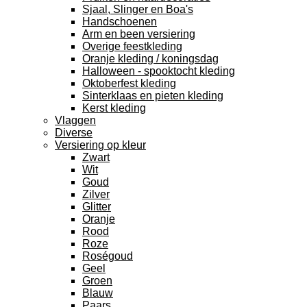
Sjaal, Slinger en Boa's
Handschoenen
Arm en been versiering
Overige feestkleding
Oranje kleding / koningsdag
Halloween - spooktocht kleding
Oktoberfest kleding
Sinterklaas en pieten kleding
Kerst kleding
Vlaggen
Diverse
Versiering op kleur
Zwart
Wit
Goud
Zilver
Glitter
Oranje
Rood
Roze
Roségoud
Geel
Groen
Blauw
Paars