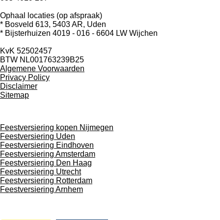
r
r
r
r
3
5
e
e
e
e
Ophaal locaties (op afspraak)
7
* Bosveld 613, 5403 AR, Uden
1
n
n
n
n
* Bijsterhuizen 4019 - 016 -
6604 LW Wijchen
4
2
KvK 52502457
8
BTW NL001763239B25
5
Algemene Voorwaarden
7
Privacy Policy
1
Disclaimer
4
Sitemap
2
9
s
t
Feestversiering kopen Nijmegen
e
Feestversiering Uden
r
Feestversiering Eindhoven
r
Feestversiering Amsterdam
e
Feestversiering Den Haag
n
Feestversiering Utrecht
Feestversiering Rotterdam
Feestversiering Arnhem