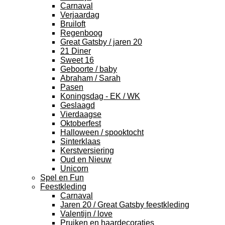
Carnaval
Verjaardag
Bruiloft
Regenboog
Great Gatsby / jaren 20
21 Diner
Sweet 16
Geboorte / baby
Abraham / Sarah
Pasen
Koningsdag - EK / WK
Geslaagd
Vierdaagse
Oktoberfest
Halloween / spooktocht
Sinterklaas
Kerstversiering
Oud en Nieuw
Unicorn
Spel en Fun
Feestkleding
Carnaval
Jaren 20 / Great Gatsby feestkleding
Valentijn / love
Pruiken en haardecoraties