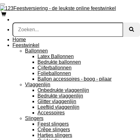
Ga
direct
naar
de
hoofdinhoud
Home
Feestwinkel
Ballonnen
Latex Ballonnen
Bedrukte ballonnen
Cijferballonnen
Folieballonnen
Ballon accessoires - boog - pilaar
Vlaggenlijn
Onbedrukte vlaggenlijn
Bedrukte vlaggenlijn
Glitter vlaggenlijn
Leeftijd vlaggenlijn
Accessoires
Slingers
Feest slingers
Crêpe slingers
Hartjes slingers