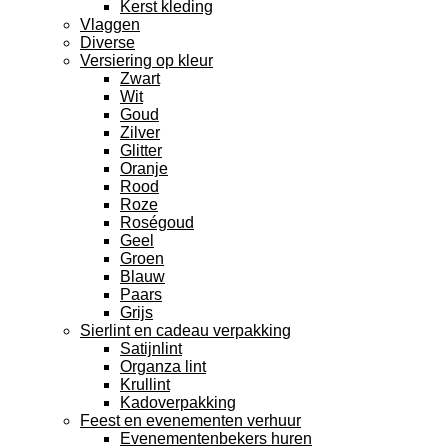
Kerst kleding
Vlaggen
Diverse
Versiering op kleur
Zwart
Wit
Goud
Zilver
Glitter
Oranje
Rood
Roze
Roségoud
Geel
Groen
Blauw
Paars
Grijs
Sierlint en cadeau verpakking
Satijnlint
Organza lint
Krullint
Kadoverpakking
Feest en evenementen verhuur
Evenementenbekers huren