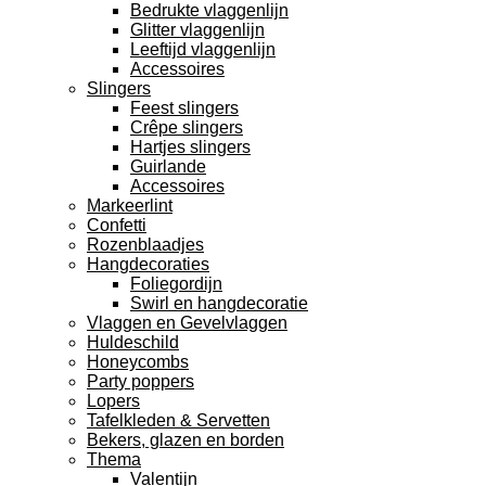
Bedrukte vlaggenlijn
Glitter vlaggenlijn
Leeftijd vlaggenlijn
Accessoires
Slingers
Feest slingers
Crêpe slingers
Hartjes slingers
Guirlande
Accessoires
Markeerlint
Confetti
Rozenblaadjes
Hangdecoraties
Foliegordijn
Swirl en hangdecoratie
Vlaggen en Gevelvlaggen
Huldeschild
Honeycombs
Party poppers
Lopers
Tafelkleden & Servetten
Bekers, glazen en borden
Thema
Valentijn