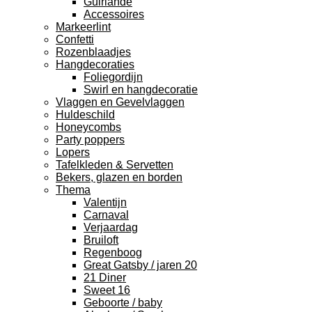
Guirlande
Accessoires
Markeerlint
Confetti
Rozenblaadjes
Hangdecoraties
Foliegordijn
Swirl en hangdecoratie
Vlaggen en Gevelvlaggen
Huldeschild
Honeycombs
Party poppers
Lopers
Tafelkleden & Servetten
Bekers, glazen en borden
Thema
Valentijn
Carnaval
Verjaardag
Bruiloft
Regenboog
Great Gatsby / jaren 20
21 Diner
Sweet 16
Geboorte / baby